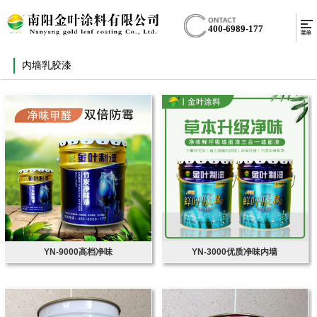
400-6989-177
内墙乳胶漆
YN-9000高档净味
YN-3000优质净味内墙