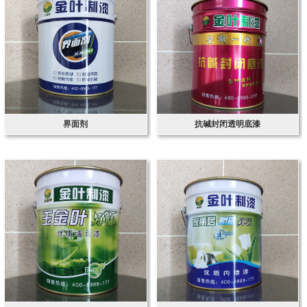
界面剂
抗碱封闭透明底漆