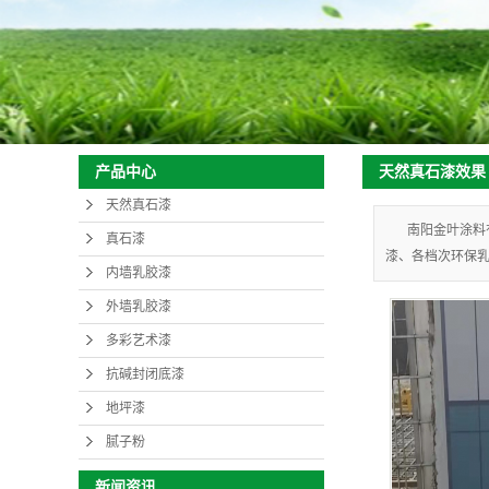
抗碱封闭
地坪漆
腻子粉
天然真石漆效果
产品中心
天然真石漆
南阳金叶涂料有
真石漆
漆、各档次环保乳
内墙乳胶漆
外墙乳胶漆
多彩艺术漆
抗碱封闭底漆
地坪漆
腻子粉
新闻资讯