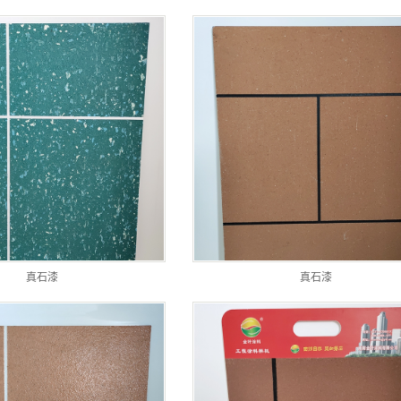
真石漆
真石漆