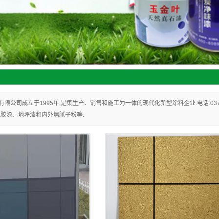
底漆
限公司成立于1995年,是集生产、销售和施工为一体的现代化新型涂料企业.电话:0377-670
胶漆、地坪漆和内外墙腻子粉等.