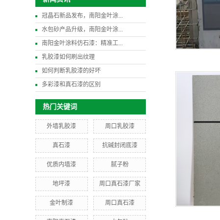
冠晶石新品发布，南阳金叶涂...
水包砂产品升级，南阳金叶涂...
南阳金叶涂料仿石漆：精准工...
乳胶漆如何刷出纹理
如何判断乳胶漆的好坏
多彩漆和真石漆的区别
热门关键词
外墙乳胶漆
周口乳胶漆
真石漆
抗碱封闭底漆
优质内墙漆
腻子粉
地坪漆
周口真石漆厂家
金叶制漆
周口真石漆