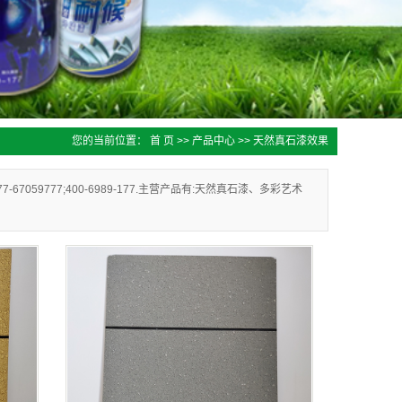
您的当前位置：
首 页
>>
产品中心
>>
天然真石漆效果
59777;400-6989-177.主营产品有:天然真石漆、多彩艺术